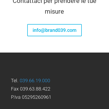
Contattaci per prendere le tue
misure
info@brand039.com
Tel.
039.66.19.000
Fax 039.63.88.422
P.Iva 05295260961