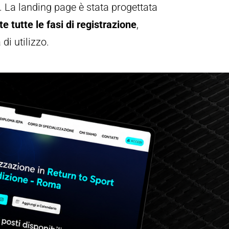
i. La landing page è stata progettata
e tutte le fasi di registrazione
,
di utilizzo.