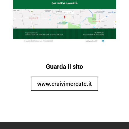
Guarda il sito
www.craivimercate.it