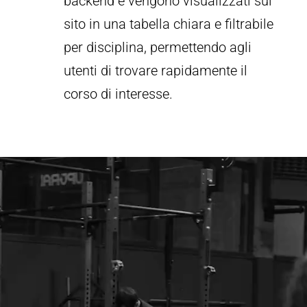
backend e vengono visualizzati sul
sito in una tabella chiara e filtrabile
per disciplina, permettendo agli
utenti di trovare rapidamente il
corso di interesse.
Video
Player