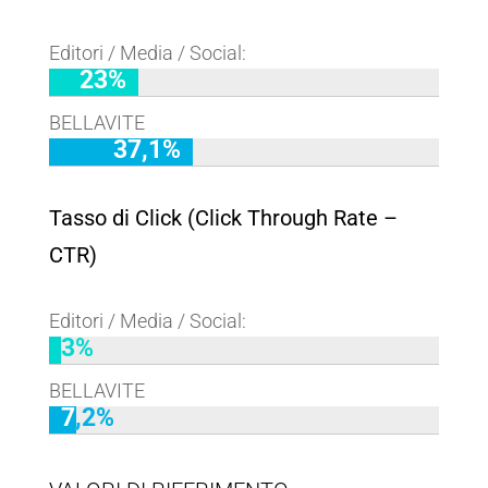
Editori / Media / Social:
23%
23%
BELLAVITE
37,1%
37,1%
Tasso di Click (Click Through Rate –
CTR)
Editori / Media / Social:
3%
3%
BELLAVITE
7,2%
7,2%