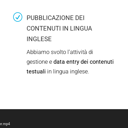
R
PUBBLICAZIONE DEI
CONTENUTI IN LINGUA
INGLESE
Abbiamo svolto l’attività di
gestione e
data entry dei contenuti
testuali
in lingua inglese.
Video
Player
er.mp4