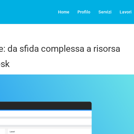
Home
Profilo
Servizi
Lavori
e: da sfida complessa a risorsa
esk