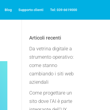
Blog
Supporto clienti
Tel: 039 6619000
Articoli recenti
Da vetrina digitale a
strumento operativo:
come stanno
cambiando i siti web
aziendali
Come progettare un
sito dove l’AI è parte
integrante dell’UX