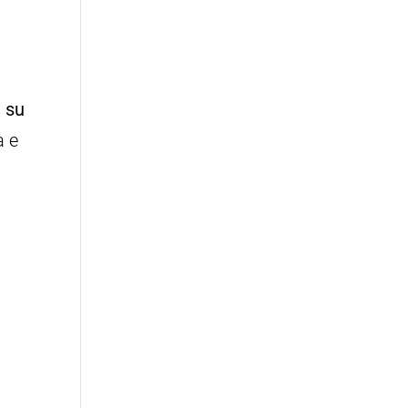
 su
a e