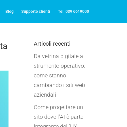
Blog
Supporto clienti
Tel: 039 6619000
Articoli recenti
ta
Da vetrina digitale a
strumento operativo:
come stanno
cambiando i siti web
aziendali
Come progettare un
sito dove l’AI è parte
integrante dell’UX