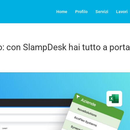
Home
Profilo
Servizi
Lavori
o: con SlampDesk hai tutto a porta