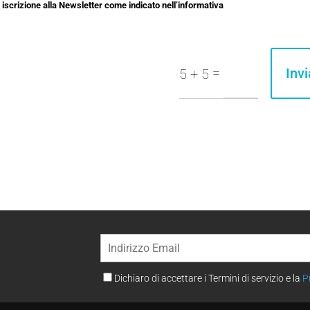
i iscrizione alla Newsletter come indicato nell’informativa
=
Invi
5 + 5
Dichiaro di accettare i Termini di servizio e la
P