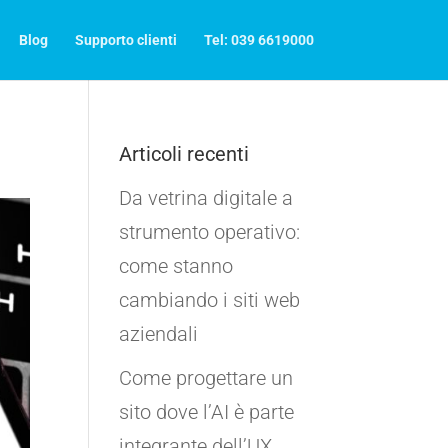
Blog
Supporto clienti
Tel: 039 6619000
Articoli recenti
Da vetrina digitale a
strumento operativo:
come stanno
cambiando i siti web
aziendali
Come progettare un
sito dove l’AI è parte
integrante dell’UX