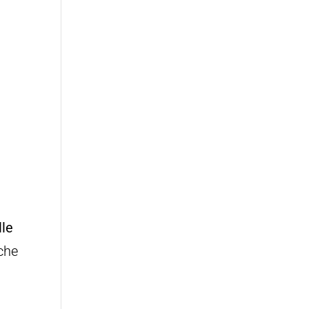
lle
 che