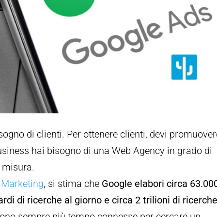
isogno di clienti. Per ottenere clienti, devi promuover
 business hai bisogno di una Web Agency in grado di
u misura.
Marketing
, si stima che
Google elabori circa 63.00
rdi di ricerche al giorno e circa 2 trilioni di ricerch
rrono sempre più tempo connesse per cercare un