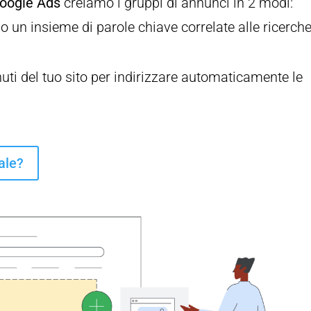
oogle Ads
creiamo i gruppi di annunci in 2 modi:
o un insieme di parole chiave correlate alle ricerche
enuti del tuo sito per indirizzare automaticamente le
ale?