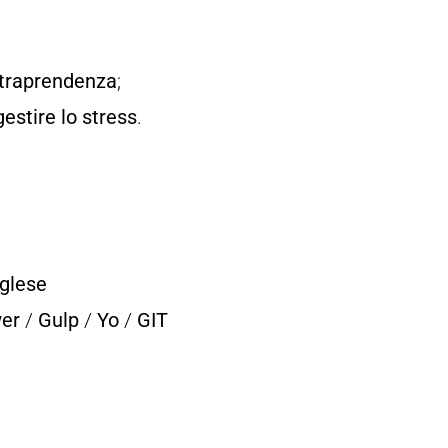
ntraprendenza
;
gestire lo stress
.
nglese
er
/
Gulp
/
Yo
/
GIT