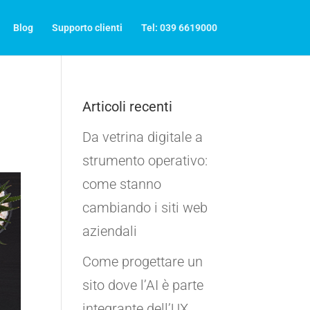
Blog
Supporto clienti
Tel: 039 6619000
Articoli recenti
Da vetrina digitale a
strumento operativo:
come stanno
cambiando i siti web
aziendali
Come progettare un
sito dove l’AI è parte
integrante dell’UX