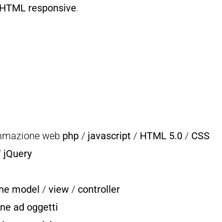
 HTML responsive
.
ammazione web
php
/
javascript
/
HTML 5.0
/
CSS
/
jQuery
ne
model
/
view
/
controller
e ad oggetti