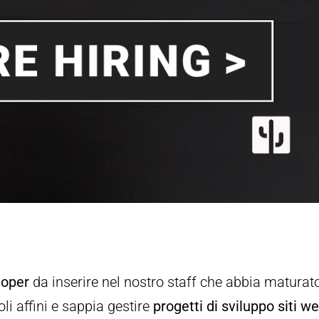
loper
da inserire nel nostro staff che abbia maturat
oli affini e sappia gestire
progetti di sviluppo siti w