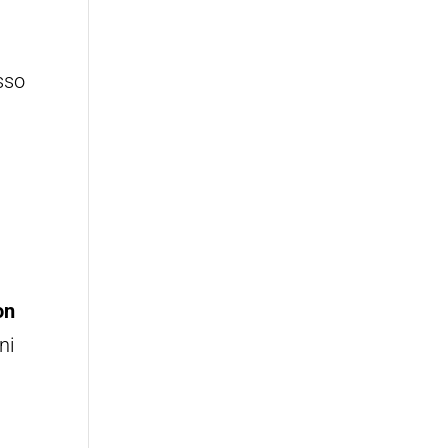
sso
on
ni