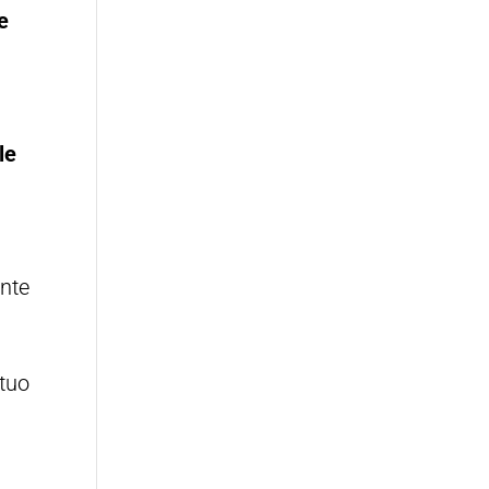
e
le
ente
 tuo