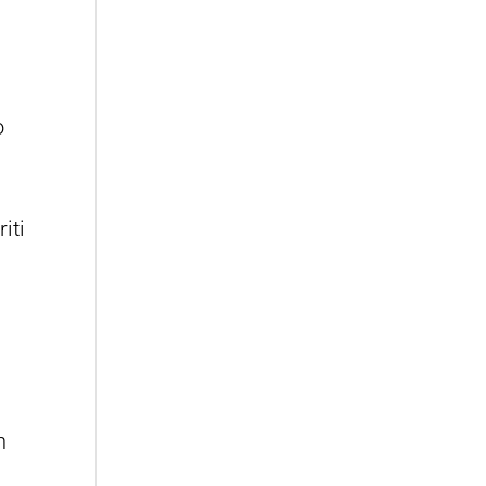
o
riti
n