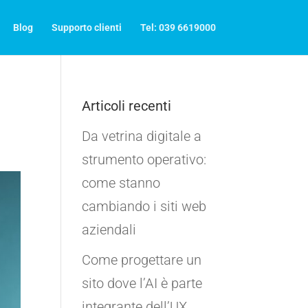
Blog
Supporto clienti
Tel: 039 6619000
Articoli recenti
Da vetrina digitale a
strumento operativo:
come stanno
cambiando i siti web
aziendali
Come progettare un
sito dove l’AI è parte
integrante dell’UX