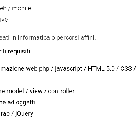
eb / mobile
ive
eati in informatica
o percorsi affini.
nti
requisiti
:
mazione web php / javascript / HTML 5.0 / CSS /
 model / view / controller
e ad oggetti
trap / jQuery