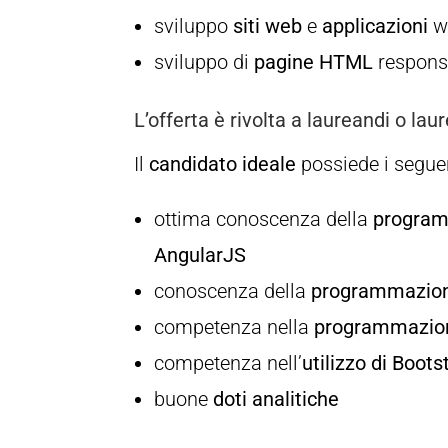
sviluppo
siti web
e
applicazioni
w
sviluppo di
pagine HTML
respons
L’offerta è rivolta a
laureandi o laur
Il
candidato ideale
possiede i segue
ottima conoscenza della
program
AngularJS
conoscenza della
programmazione
competenza nella
programmazion
competenza nell’
utilizzo di Boots
buone
doti analitiche