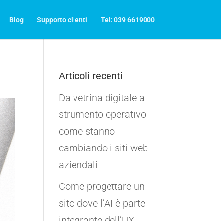
Blog
Supporto clienti
Tel: 039 6619000
Articoli recenti
Da vetrina digitale a
strumento operativo:
come stanno
cambiando i siti web
aziendali
Come progettare un
sito dove l’AI è parte
integrante dell’UX