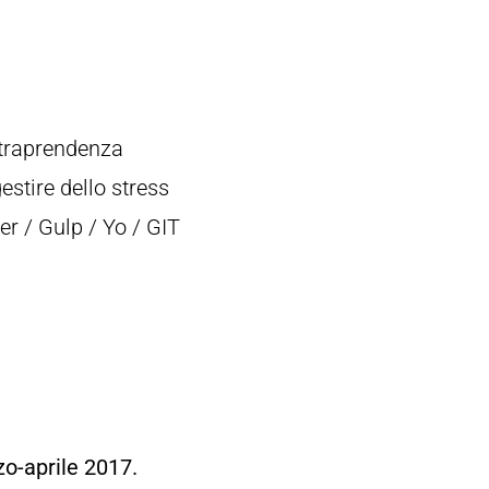
intraprendenza
estire dello stress
r / Gulp / Yo / GIT
o-aprile 2017.