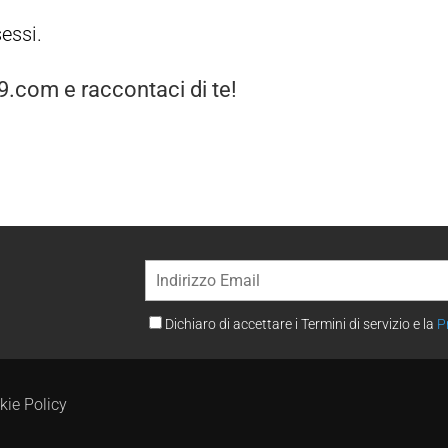
sessi.
.com e raccontaci di te!
Dichiaro di accettare i Termini di servizio e la
P
kie Policy