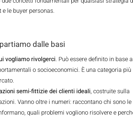
 due concetti fondamentali per qualsiasi strategia d
t e le buyer personas.
partiamo dalle basi
ui vogliamo rivolgerci
. Può essere definito in base a
portamentali o socioeconomici. È una categoria più
rcato.
ioni semi-fittizie dei clienti ideali
, costruite sulla
vazioni. Vanno oltre i numeri: raccontano chi sono le
nformano, quali problemi vogliono risolvere e perch