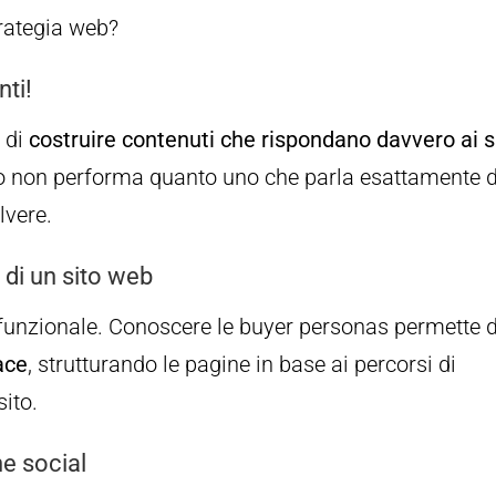
rategia web?
nti!
e di
costruire contenuti che rispondano davvero ai s
co non performa quanto uno che parla esattamente d
lvere.
i di un sito web
è funzionale. Conoscere le buyer personas permette d
ace
, strutturando le pagine in base ai percorsi di
sito.
e social