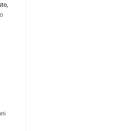
sto,
io
e
oni