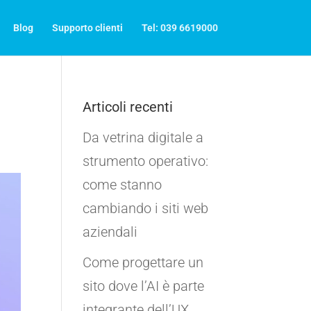
Blog
Supporto clienti
Tel: 039 6619000
Articoli recenti
Da vetrina digitale a
strumento operativo:
come stanno
cambiando i siti web
aziendali
Come progettare un
sito dove l’AI è parte
integrante dell’UX