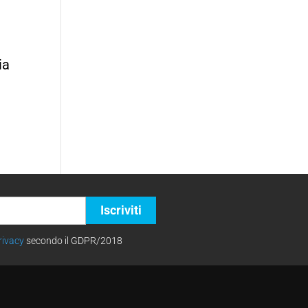
ia
rivacy
secondo il GDPR/2018