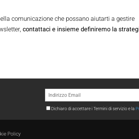
i della comunicazione che possano aiutarti a gestire
sletter,
contattaci e insieme definiremo la strateg
Dichiaro di accettare i Termini di servizio e la
P
kie Policy