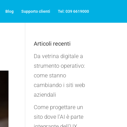
Blog
Supporto clienti
Tel: 039 6619000
Articoli recenti
Da vetrina digitale a
strumento operativo:
come stanno
cambiando i siti web
aziendali
Come progettare un
sito dove l’AI è parte
integrante dell’UX