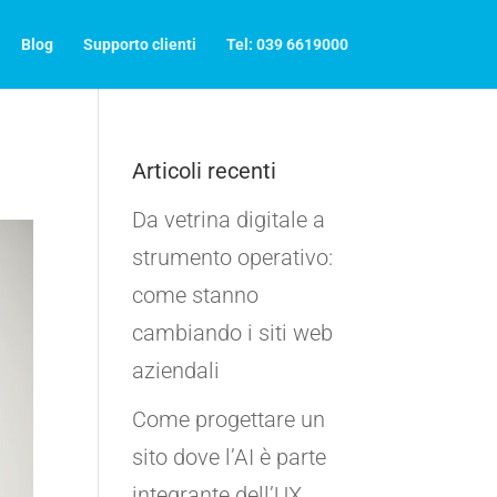
Blog
Supporto clienti
Tel: 039 6619000
Articoli recenti
Da vetrina digitale a
strumento operativo:
come stanno
cambiando i siti web
aziendali
Come progettare un
sito dove l’AI è parte
integrante dell’UX