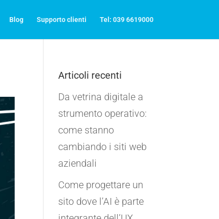
Blog
Supporto clienti
Tel: 039 6619000
Articoli recenti
Da vetrina digitale a
strumento operativo:
come stanno
cambiando i siti web
aziendali
Come progettare un
sito dove l’AI è parte
integrante dell’UX