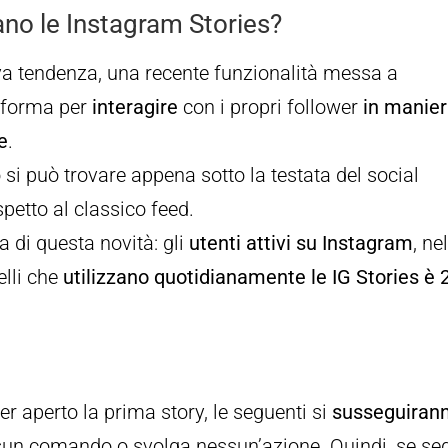
no le Instagram Stories?
a tendenza, una recente funzionalità messa a
taforma per
interagire
con i propri follower
in manie
e
.
si può trovare appena sotto la testata del social
spetto al classico feed.
 di questa novità: gli
utenti attivi su Instagram
, ne
lli che
utilizzano quotidianamente le IG Stories è 
 aperto la prima story, le seguenti si
susseguiran
sun comando o svolga nessun’azione. Quindi, se se