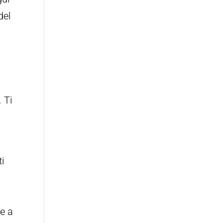
del
. Ti
ti
re a