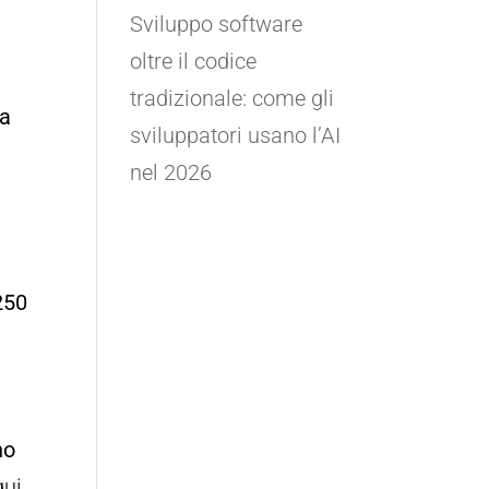
Sviluppo software
oltre il codice
tradizionale: come gli
ra
sviluppatori usano l’AI
nel 2026
l
250
no
gui