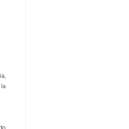
ia,
 la
ndo