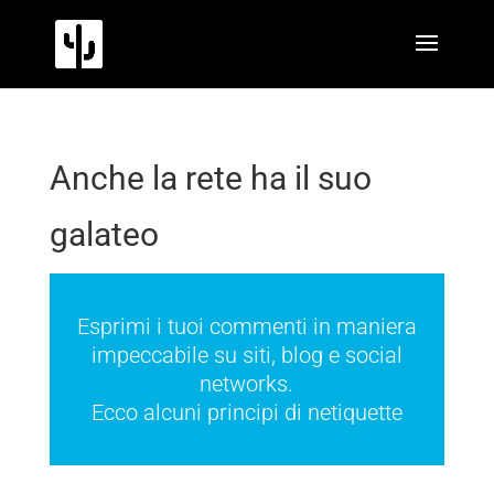
Anche la rete ha il suo
galateo
Esprimi i tuoi commenti in maniera
impeccabile su siti, blog e social
networks.
Ecco alcuni principi di netiquette