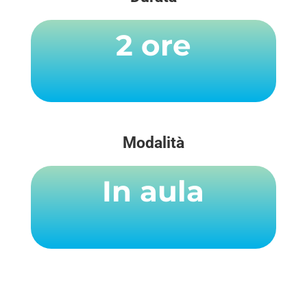
2 ore
Modalità
In aula